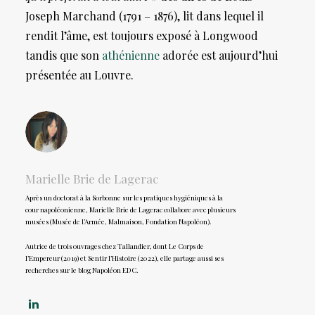
Joseph Marchand (1791 – 1876), lit dans lequel il
rendit l’âme, est toujours exposé à Longwood
tandis que son
athénienne
adorée est aujourd’hui
présentée au Louvre.
Marielle Brie de Lagerac
Après un doctorat à la Sorbonne sur les pratiques hygiéniques à la
cour napoléonienne, Marielle Brie de Lagerac collabore avec plusieurs
musées (Musée de l’Armée, Malmaison, Fondation Napoléon).
Autrice de trois ouvrages chez Tallandier, dont Le Corps de
l’Empereur (2019) et Sentir l’Histoire (2022), elle partage aussi ses
recherches sur le blog Napoléon EDC.