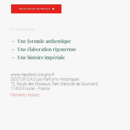
DÉCOUVRIR NOTRE PRODUIT
En savoir plus :
Une formule authentique
Une élaboration rigoureuse
Une histoire impériale
www.napoleon-cologne.fr
GESTOR S.A.S Les Parfums Historiques
12, Route des Roseaux, Parc d’activité de Soumard,
17450 Fouras - France
Mentions légales
.