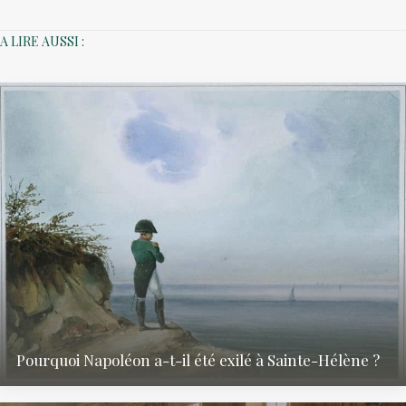
A LIRE AUSSI :
Eau de Cologne
Napoléon 1er
Formule originale certifiée · 125ml · Coffret inclus
★★★★★
(4.8 / 5) · 28 avis
88€
Livraison offerte
Découvrir le produit →
Pourquoi Napoléon a-t-il été exilé à Sainte-Hélène ?